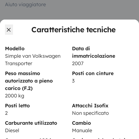
Aiuto viaggiatore
Caratteristiche tecniche
PROPRIETARI
Inserire un veicolo
Modello
Data di
Contratto di viaggio
Simple van Volkswagen
immatricolazione
Transporter
2007
Assicurazione camper
Peso massimo
Posti con cinture
Assistenza stradale
autorizzato a pieno
3
carico (F.2)
Aiuto proprietario
2000 kg
Posti letto
Attacchi Isofix
2
Non specificato
Carburante utilizzato
Cambio
Metodi di pagamento
Pagamento in due rate
Diesel
Manuale