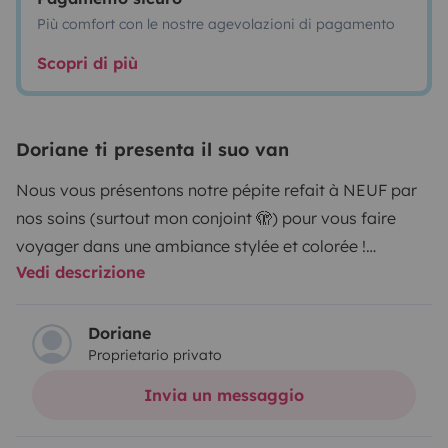
Più comfort con le nostre agevolazioni di pagamento
Scopri di più
Doriane ti presenta il suo van
Nous vous présentons notre pépite refait à NEUF par
nos soins (surtout mon conjoint 🫣) pour vous faire
voyager dans une ambiance stylée et colorée !
Vedi descrizione
Point FORT 🔥:
il consomme très peu, 7,5 L au 100 🚐
Nous avons fait plus 1200 km sans refaire le plein 🫶
Doriane
Proprietario privato
Un panneau solaire pour l’électricité (il est déconseillé
d’utiliser une seiche cheveux ou fer à lisser si pas
Invia un messaggio
brancher)
Isolation thermique et phonique (je suis frileuse 🥶) 6