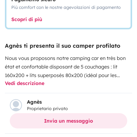
Più comfort con le nostre agevolazioni di pagamento
Scopri di più
Agnès ti presenta il suo camper profilato
Nous vous proposons notre camping car en très bon
état et confortable disposant de 5 couchages : lit
160x200 + lits superposés 80x200 (idéal pour les
Vedi descrizione
enfants) + lit dînette 70x180.
Grande salle de bains.
Serviettes et draps en option.
Rafraichisseur
permettant de profiter d’un air plus frais à l’intérieur du
Agnès
Proprietario privato
camping car.
Porte 4 vélos afin de faciliter vos
déplacements. Grande soute pour le rangement.
Table
Invia un messaggio
de camping et 5 fauteuils à votre disposition. Store
extérieur si vous préférez vous mettre à l’ombre.
Si