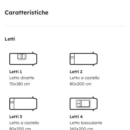
vous souhaitez partager un moment de convivialité un
Caratteristiche
jeux de pétanque est disponible, autres jeux
intérieurs.
Douchette extérieure idéale en rentrant de la
plage.
Possibilité de se créer de beaux souvenirs en
Letti
arpentant les routes de France.
Rappel :
NON fumeur -
PAS d'animaux
Forfait ménage obligatoire : 60€
Letti 1
Letti 2
Letto dinette
Letto a castello
70x180 cm
80x200 cm
Letti 3
Letti 4
Letto a castello
Letto basculante
80x200 cm
160x200 cm