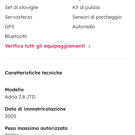
dos personas.
Set di stoviglie
Kit di pulizia
🏄‍♂️ Baca para llevar tablas de surf.
Servosterzo
Sensori di parcheggio
🚲 Portabicicletas desmontable (si no se necesita, se
puede retirar para reducir peso).
GPS
Autoradio
Bluetooth
✈️ Además, ofrezco recogida en el aeropuerto de
Verifica tutti gli equipaggiamenti
Bilbao (según horarios y disponibilidad).
Si tienes cualquier duda o quieres más información,
Caratteristiche tecniche
¡escríbeme sin compromiso! 😊
Modello
Adria 2.8 JTD
Data di immatricolazione
2005
Peso massimo autorizzato