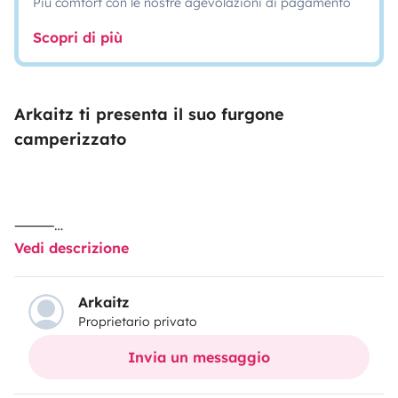
Più comfort con le nostre agevolazioni di pagamento
Scopri di più
Arkaitz ti presenta il suo furgone
camperizzato
⸻
Vedi descrizione
🚐 Camper L2H2 totalmente autónoma — libertad sin
límites 🌄
Arkaitz
Proprietario privato
Esta furgoneta la he camperizado yo mismo con
Invia un messaggio
mucho cariño ❤️, cuidando cada detalle para que sea