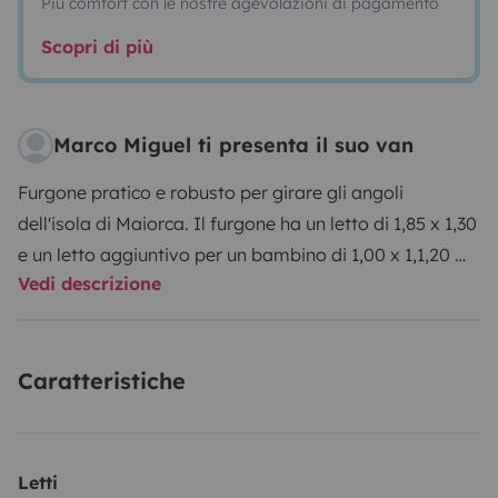
Più comfort con le nostre agevolazioni di pagamento
Scopri di più
Marco Miguel ti presenta il suo van
Furgone pratico e robusto per girare gli angoli
dell'isola di Maiorca. Il furgone ha un letto di 1,85 x 1,30
e un letto aggiuntivo per un bambino di 1,00 x 1,1,20 m.
Vedi descrizione
Ha un lavandino e una piccola toilette portatile con
borse (da togliere e mettere). Ha due lucernari con
ventilatori e due finestre laterali. Offriamo anche un
Caratteristiche
campeggio per cucinare qualcosa di semplice e una
piccola doccia a pressione portatile da 10 litri. Inclusa
la biancheria da letto, due cuscini e 4 asciugamani, due
per la spiaggia e due per la doccia
Letti