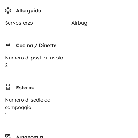
Recensioni degli utenti
Alla guida
Aiuto viaggiatore
Servosterzo
Airbag
PROPRIETARI
Cucina / Dinette
Inserire un veicolo
Numero di posti a tavola
2
Contratto di viaggio
Assicurazione camper
Esterno
Assistenza stradale
Numero di sedie da
Aiuto proprietario
campeggio
1
Autonomia