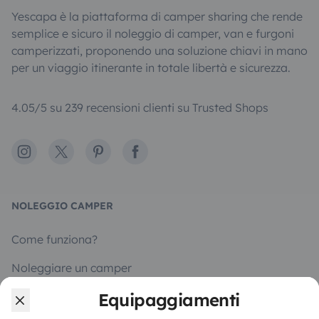
Yescapa è la piattaforma di camper sharing che rende
semplice e sicuro il noleggio di camper, van e furgoni
camperizzati, proponendo una soluzione chiavi in mano
per un viaggio itinerante in totale libertà e sicurezza.
4.05/5 su 239 recensioni clienti su Trusted Shops
Instagram
X
Pinterest
Facebook
NOLEGGIO CAMPER
Come funziona?
Noleggiare un camper
Primi passi in camper
Equipaggiamenti