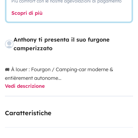
Più comfort con le nostre agevolazioni di pagamento
Scopri di più
Anthony ti presenta il suo furgone
camperizzato
🚐 À louer : Fourgon / Camping-car moderne &
entièrement autonome
Vedi descrizione
Partez à l'aventure en toute liberté avec ce véhicule
parfaitement équipé, idéal pour les road-trips en
Caratteristiche
famille ou entre amis. Alliant confort et autonomie, il
dispose de 4 places assises et 4 couchages.