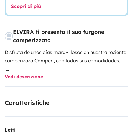
Scopri di più
ELVIRA ti presenta il suo furgone
camperizzato
Disfruta de unos días maravillosos en nuestra reciente
camperizaza Camper , con todas sus comodidades.
Vedi descrizione
Cama de 1'35 ,extensible a 1'80 por si sois dos o tres.
Placa solar 400 w .
Ducha interior con agua caliente.
Caratteristiche
WC
Electricidad a 12 v y 220
Banco y mesa interior y mesas y sillas para exterior.
Calefacción interior y aire acondicionado en cabina .
Letti