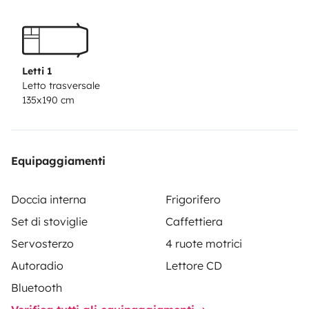
Cocina equipada y menaje .
Pueden aparcar si coche tranquilamente en nuestra
parcela los días que se van de vacaciones
Letti 1
Letto trasversale
135x190 cm
Equipaggiamenti
Doccia interna
Frigorifero
Set di stoviglie
Caffettiera
Servosterzo
4 ruote motrici
Autoradio
Lettore CD
Bluetooth