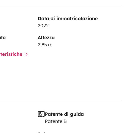
Data di immatricolazione
2022
ato
Altezza
2,85 m
tteristiche
Patente di guida
Patente B