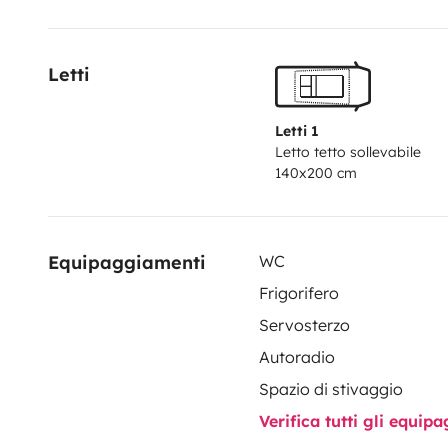
autonomia. La sua dimensione compatta facilita il pa
mentre gli interni ben progettati offrono un ambiente
Letti
perdere l'opportunità di vivere un'esperienza unica on
Contattaci per verificare la disponibilità e pianifica
Letti 1
Letto tetto sollevabile
140x200 cm
Equipaggiamenti
WC
Frigorifero
Servosterzo
Autoradio
Spazio di stivaggio
Verifica tutti gli equi