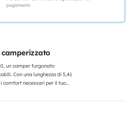
pagamento
ne camperizzato
540, un camper furgonato
abili. Con una lunghezza di 5,41
 i comfort necessari per il tuo
 Posti letto: 4
- Cucina: dotata di
mpressore da 90 litri.
- Bagno: con
er un comfort ottimale in ogni
li e attrezzature.
Nota: per
pri sacchi a pelo o biancheria da
e desiderano esplorare in totale