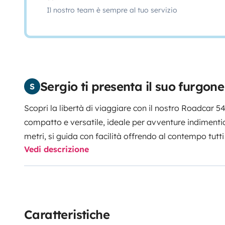
Il nostro team è sempre al tuo servizio
Sergio ti presenta il suo furgo
S
Scopri la libertà di viaggiare con il nostro Roadcar 
compatto e versatile, ideale per avventure indimentic
metri, si guida con facilità offrendo al contempo tutti
Vedi descrizione
viaggio. Caratteristiche principali:
- Posti viaggio: 4
-
fornello a gas a due fuochi, lavello e frigorifero a co
WC chimico
- Riscaldamento: Truma Combi 4 a gas, p
stagione.
- Stivaggio: ampio spazio per riporre bagag
garantire la massima igiene, si prega di portare i pro
Caratteristiche
letto. Il nostro Roadcar 540 è perfetto per coppie ch