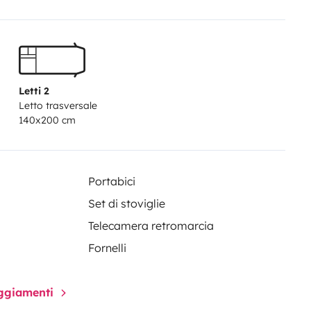
rcheggio e la manovrabilità,
 accogliente e funzionale. Non
 the road con il nostro camper.
re la tua prossima avventura!
Letti 2
Letto trasversale
140x200 cm
Portabici
Set di stoviglie
Telecamera retromarcia
Fornelli
paggiamenti