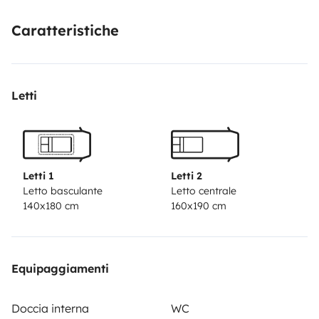
uniques en famille ou entre amis. De plus, la location
Caratteristiche
est simple et flexible, vous permettant de choisir votre
destination selon vos envies. N'attendez plus, partez à
l'aventure et créez des souvenirs mémorables.
Letti
Letti 1
Letti 2
Letto basculante
Letto centrale
140x180 cm
160x190 cm
Equipaggiamenti
Doccia interna
WC