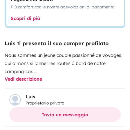
Più comfort con le nostre agevolazioni di pagamento
Scopri di più
Luis ti presenta il suo camper profilato
Nous sommes un jeune couple passionné de voyages,
qui aimons sillonner les routes á bord de notre
camping-car.
Vedi descrizione
Louer notre camping-car, c'est s'offrir la liberté
d'explorer des voyages variés à son rythme sans
contraintes d'hébergement. Profitez du confort d'un
Luis
Proprietario privato
chez-soi sur roues, équipé de tout le nécessaire pour
des vacances inoubliables.Que ce soit pour un week-
Invia un messaggio
end en pleine nature ou un road trip à travers le pays,
ce véhicule vous permettra de vivre des moments