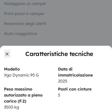
Noleggiare un camper
Primi passi in camper
Recensioni degli utenti
Aiuto viaggiatore
Caratteristiche tecniche
PROPRIETARI
Inserire un veicolo
Modello
Data di
Contratto di viaggio
Xgo Dynamic 95 G
immatricolazione
2025
Assicurazione camper
Peso massimo
Posti con cinture
Assistenza stradale
autorizzato a pieno
5
carico (F.2)
Aiuto proprietario
3500 kg