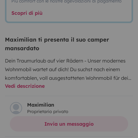
Più comfort con le nostre agevolazioni di pagamento
Scopri di più
Maximilian ti presenta il suo camper
mansardato
Dein Traumurlaub auf vier Rädern - Unser modernes
Wohnmobil wartet auf dich!
Du suchst nach einem
komfortablen, voll ausgestatteten Wohnmobil für dein
Vedi descrizione
nächstes Abendteuer?
Dann ist unser XGO Dynamic
95G (2025) genau das Richtige für dich!
Egal, ob du mit
der Familie, Freunden oder als Paar unterwegs bist -
Maximilian
Proprietario privato
dieses Wohnmobil bietet dir alles, was du für eine
unvergessliche Reise brauchst.
Highlights unseres
Invia un messaggio
Wohnmobils:
- Platz für bis zu 5 Personen - perfekt für