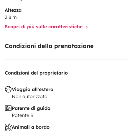
on s’occupe également du lavage au retour ! Le linge
Altezza
est de très bonne qualité pour un séjour agréable.
Nous
2,8 m
restons à votre disposition pour de plus amples
Scopri di più sulle caratteristiche
renseignements
Isa et Mica
Condizioni della prenotazione
Condizioni del proprietario
Viaggio all'estero
Non autorizzato
Patente di guida
Patente B
Animali a bordo