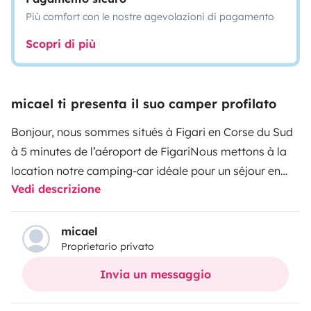
Più comfort con le nostre agevolazioni di pagamento
Scopri di più
micael ti presenta il suo camper profilato
Bonjour, nous sommes situés à Figari en Corse du Sud
à 5 minutes de l’aéroport de Figari
Nous mettons à la
location notre camping-car idéale pour un séjour en
Vedi descrizione
famille ou entre amis
Idéal pour faire le tour de l île de
beauté, avec ses magnifiques plages et ses beaux
paysages à couper le souffle.
Caractéristiques du
micael
Proprietario privato
camping-car
Espace de vie, literie confortable, grand
frigo avec congélateur.
Moustiquaire et volets à chaque
Invia un messaggio
fenêtre. Nombreux rangements, penderie avec cintres
à disposition.
Chauffage partout, climatisation à