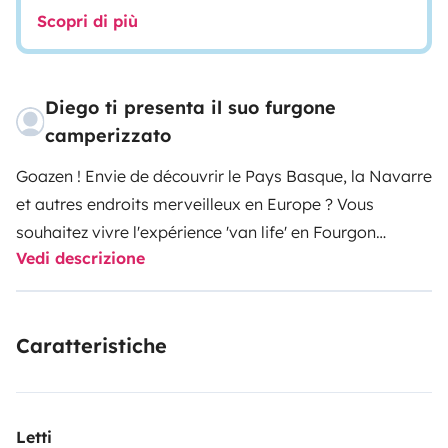
Scopri di più
Diego ti presenta il suo furgone
camperizzato
Goazen ! Envie de découvrir le Pays Basque, la Navarre
et autres endroits merveilleux en Europe ? Vous
souhaitez vivre l'expérience 'van life' en Fourgon
Vedi descrizione
aménagé, et cela peu importe la saison ? Félicitations
ce véhicule est fait pour vous ! Equipé pour 4
personnes, aussi bien pour quelques jours en totale
Caratteristiche
autonomie qu'en camping.
Je m'appelle Diego j'habite
Biarritz, d'origine espagnole, et j'ai décidé d'acquérir ce
Grand California afin de permettre à toute personne,
consciencieuse et sérieuse, de découvrir d'une manière
Letti