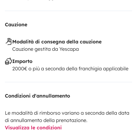
vos baluchons, mettez votre plus beau bob ou bonnet
et répondez à l'appel de l'aventure !
Ps : Place de
voiture fermé et sécurisé (camera) disponible pour
Cauzione
votre véhicule pendant la durée de la location 7 euros
par jours en plein centre d'Anglet à 10 min des plages
Modalità di consegna della cauzione
de Biarritz, Anglet et Bidart.
Cauzione gestita da Yescapa
Importo
2000€ o più a seconda della franchigia applicabile
Condizioni d'annullamento
Le modalità di rimborso variano a seconda della data
di annullamento della prenotazione.
Visualizza le condizioni