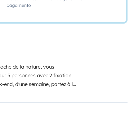
pagamento
roche de la nature, vous
r 5 personnes avec 2 fixation
ek-end, d'une semaine, partez à la
che'. Ou plus longtemps encore,
re véhicule confortable, avec tout
hage 5 personnes :
Une
e en 140x200 et lit d'appoint
e, évier, feux à gaz intérieur et
gements. Kit vaisselle et ménage.