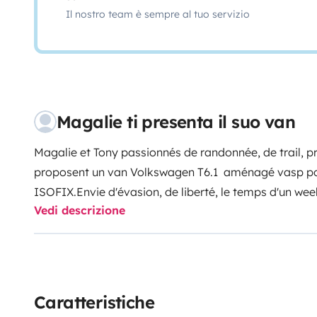
Il nostro team è sempre al tuo servizio
Magalie ti presenta il suo van
Magalie et Tony passionnés de randonnée, de trail, p
proposent un van Volkswagen T6.1 aménagé vasp pou
ISOFIX.
Envie d'évasion, de liberté, le temps d'un we
Vedi descrizione
conquête de nos beaux départements ' Drôme et Ardè
sillonnez notre belle France ou l'Europe à bord de not
le confort nécessaire pour 4 Adultes et 1 enfant.
Couc
banquette lit 140x190, un toit relevable avec couchag
pour enfant en 50x170.
Équipements :
Douche extérieur
Caratteristiche
extérieur, frigo, tables, chaises, et de nombreux ran