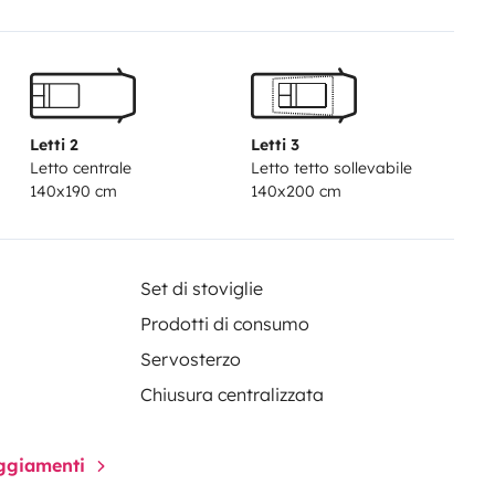
3 ou 4 jours en fixe. Prises USB-
arger vos appareils numériques
 féru de sport, gourmand ou juste
ormuler vos envies, vos passions,
vos souhaits. Nous vous
Letti 2
Letti 3
Letto centrale
Letto tetto sollevabile
 contraintes. Parking sécurisé
140x190 cm
140x200 cm
apide et facile à 2mn de l'A7 et 10
Set di stoviglie
Prodotti di consumo
Servosterzo
Chiusura centralizzata
paggiamenti