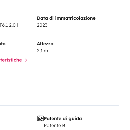
Data di immatricolazione
6.1 2,0 l
2023
ato
Altezza
2,1 m
tteristiche
Patente di guida
Patente B