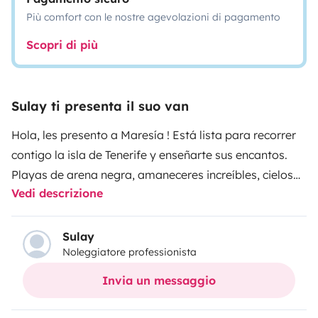
Più comfort con le nostre agevolazioni di pagamento
Scopri di più
Sulay ti presenta il suo van
Hola, les presento a Maresía !
Está lista para recorrer
contigo la isla de Tenerife y enseñarte sus encantos.
Playas de arena negra, amaneceres increíbles, cielos
Vedi descrizione
estrellados, paisajes volcánicos o bosques de ensueño.
Maresía te ofrece conocer la isla sin prisas, a tu ritmo.
Con espacio cómodo para dormir, cocina funcional y
Sulay
Noleggiatore professionista
equipada con todo lo necesario para que tu aventura
sea inolvidable, tanto dentro como fuera de ella.
Invia un messaggio
Estaré encantada de darte recomendaciones locales
para optimizar tu viaje.
Ideal también para si ya