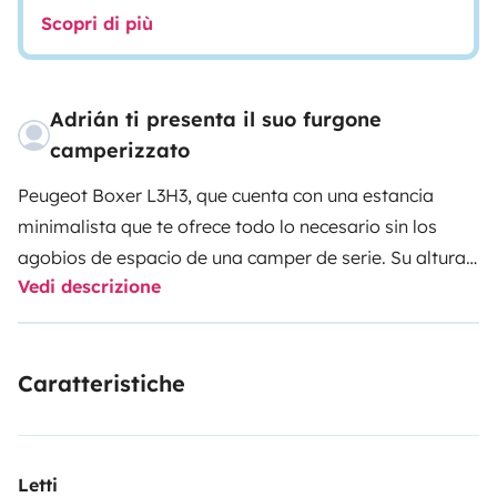
Scopri di più
Adrián ti presenta il suo furgone
camperizzato
Peugeot Boxer L3H3, que cuenta con una estancia
minimalista que te ofrece todo lo necesario sin los
agobios de espacio de una camper de serie. Su altura
Vedi descrizione
permite que tenga literas espaciosas, cuenta con dos
grandes claraboyas que le aportan mucha
luminosidad. Tiene un baño muy espacioso, ya que no
Caratteristiche
cuenta con un engorroso lavabo que te quita espacio
para ducharte.
Tiene luces tanto blancas como cálidas que te
ofrecerán diversas sensaciones tanto de día como de
Letti