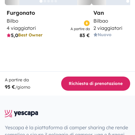
Furgonato
Van
Bilbo
Bilbao
4 viaggiatori
2 viaggiatori
A partire da
Nuovo
5,0
83 €
Best Owner
A partire da
Richiesta di prenotazione
95 €
/giorno
Yescapa è la piattaforma di camper sharing che rende
semplice e sicuro il noleggio di camper, van e furgoni