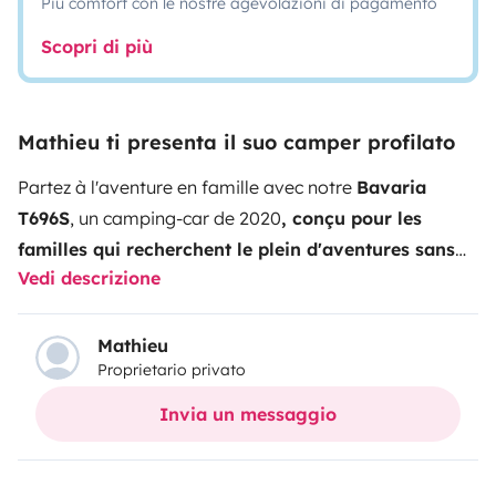
Più comfort con le nostre agevolazioni di pagamento
Scopri di più
Mathieu ti presenta il suo camper profilato
Partez à l'aventure en famille avec notre
Bavaria
T696S
, un camping-car de 2020
, conçu pour les
familles qui recherchent le plein d'aventures sans
Vedi descrizione
faire une croix sur le confort et l'espace.
Avec ses
6,99 mètres de long, ce profilé compact offre une
capacité unique : 6
places assises avec ceinture et 6
Mathieu
Proprietario privato
couchages, tout en restant sous les 3,5 tonnes
, ce
qui signifie qu'il est accessible avec un permis voiture
Invia un messaggio
classique.
Pourquoi choisir ce camping-car ?
Polyvalence familiale : Lits superposés à l’arrière, lit