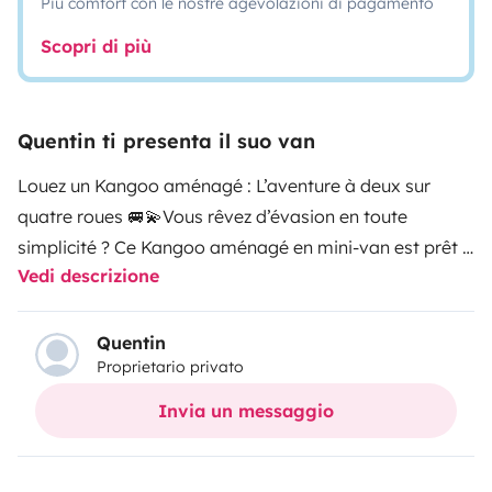
Più comfort con le nostre agevolazioni di pagamento
Scopri di più
Quentin ti presenta il suo van
Louez un Kangoo aménagé : L’aventure à deux sur
quatre roues 🚐💫Vous rêvez d’évasion en toute
simplicité ? Ce Kangoo aménagé en mini-van est prêt à
Vedi descrizione
vous emmener pour des escapades mémorables !
Conçu pour accueillir confortablement 1 à 2 personnes,
il est idéal pour des escapades en couple ou en solo, à
Quentin
Proprietario privato
la découverte de paysages inédits.🌟Caractéristiques
du van :• Banquette transformable en lit peigne : En un
Invia un messaggio
clin d’œil, la banquette se transforme en un lit 2 places
(120 x 170 cm), vous offrant un espace confortable