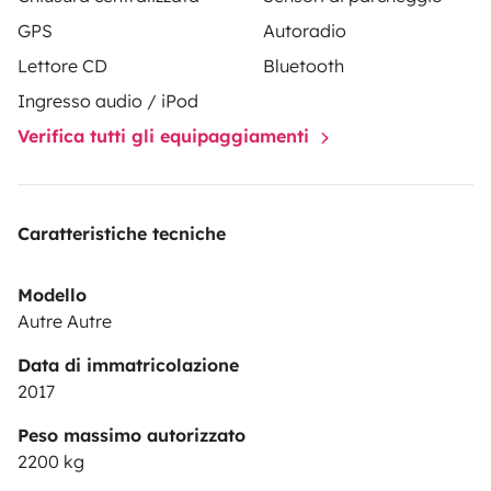
petits chemins.• Economie de carburant : Son format
GPS
Autoradio
léger et éco-responsable vous permettra de voyager
sans exploser votre budget.Avec ce format compact et
Lettore CD
Bluetooth
bien aménagé, ce Kangoo n’attend que vous pour
Ingresso audio / iPod
partir à l’aventure ! 🌲
Verifica tutti gli equipaggiamenti
Caratteristiche tecniche
Modello
Autre Autre
Data di immatricolazione
2017
Peso massimo autorizzato
2200 kg