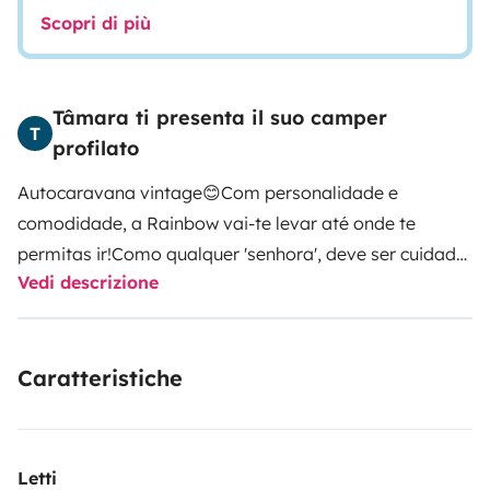
Scopri di più
Tâmara ti presenta il suo camper
T
profilato
Autocaravana vintage😊
Com personalidade e
comodidade, a
Rainbow
vai-te levar até onde te
permitas ir!
Como qualquer 'senhora', deve ser cuidada
Vedi descrizione
com amor .
Dispõe de 2 camas - cama basculante (2
Pax) e cama desmontável (ideal para 1 pessoa ou
criança).
Sistema de gás a funcionar a 100% para o
Caratteristiche
fogão e esquentador.
O frigorífico, de momento,
funciona apenas quando ligado aos 220v.
Letti