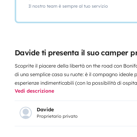
Il nostro team è sempre al tuo servizio
Davide ti presenta il suo camper pr
Scoprite il piacere della libertà on the road con Bonif
di una semplice casa su ruote: è il compagno ideale p
esperienze indimenticabili (con la possibilità di ospi
Vedi descrizione
grazie alla comoda dinette).
Caratteristiche principal
riporre tutte le vostre attrezzature sportive e valigie
comodo.
Veranda esterna
: Godetevi momenti di rela
Davide
Proprietario privato
natura o sorseggiando un drink al tramonto.
Consumi 
un'ottima efficienza nei consumi, permettendovi di 
carburante.
Portabici
: Non lasciate le vostre bicicl