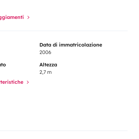
paggiamenti
Data di immatricolazione
2006
ato
Altezza
2,7 m
tteristiche