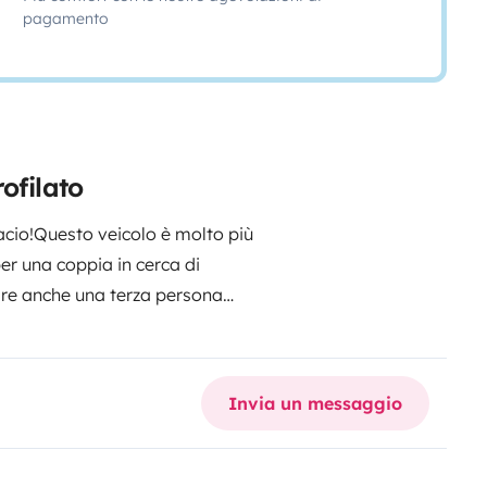
pagamento
ofilato
acio!
Questo veicolo è molto più
er una coppia in cerca di
tare anche una terza persona
i:
Garage spazioso
: Perfetto per
, rendendo il viaggio ancora più
x all'aperto, immergendovi nella
Invia un messaggio
ridotti
: Bonifacio offre
percorrere km e km con poco
ette a casa comodamente