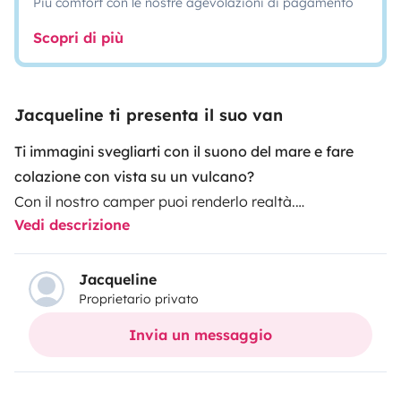
Più comfort con le nostre agevolazioni di pagamento
Scopri di più
Jacqueline ti presenta il suo van
Ti immagini svegliarti con il suono del mare e fare
colazione con vista su un vulcano?
Con il nostro camper puoi renderlo realtà.
Vedi descrizione
Completamente attrezzato, comodo e pensato per
goderti l’isola senza preoccupazioni.
✅ Cosa include?
Jacqueline
Proprietario privato
🚿 Doccia interna ed esterna + serbatoio acqua
🛏️ Letto ampio e confortevole (lenzuola incluse)
Invia un messaggio
🍳 Cucina attrezzata
🔌 USB e luci LED