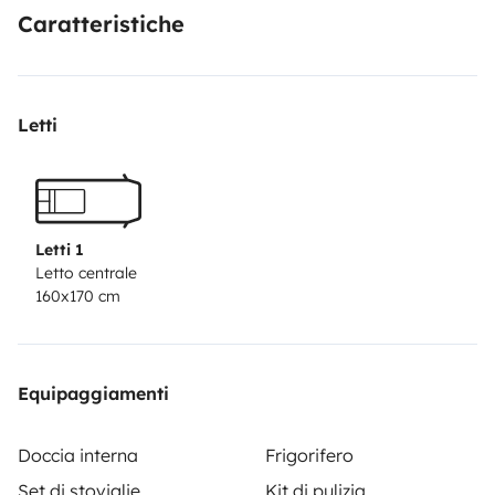
🪑 Tavolo e sedie esterne
Caratteristiche
🧼 Kit pulizia completo
✔️ Tutto incluso: pulizia, biancheria da letto e
asciugaman
Letti
📍 Suggerimenti di percorsi e luoghi segreti!
👶🏼 Seggiolino disponibile (+10€/giorno)
🚫 Solo Tenerife
Letti 1
Letto centrale
160x170 cm
Equipaggiamenti
Doccia interna
Frigorifero
Set di stoviglie
Kit di pulizia