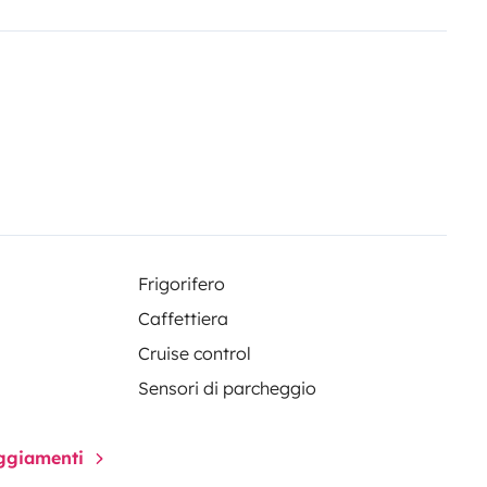
table + alèse imperméable
s
- un four spécial camping car qui
uffage au gaz avec un tableau de
rès rare pour un camion de cette
os vêtements (un rangement
stiques
Ventilateur
Lampe de
 eau propre 150 L ( pour la
raité à l'huile de lin pour éviter
voyage à disposition
- grand coffre
Frigorifero
 en extérieur
- 1 petit frigo +
Caffettiera
ntérieure qui s'allument
Cruise control
 côté lit)
- Panneau solaire sur la
me électrique en roulant pour
Sensori di parcheggio
ir vos propres draps (drap
de mettre un lit parapluie pour
paggiamenti
cipal de 110x80)
Véhicule :
- Diesel