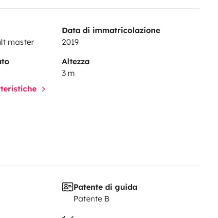
e 2m80 de haut (3M avec galerie
 renseignements
Data di immatricolazione
lt master
2019
ato
Altezza
3 m
tteristiche
Patente di guida
Patente B