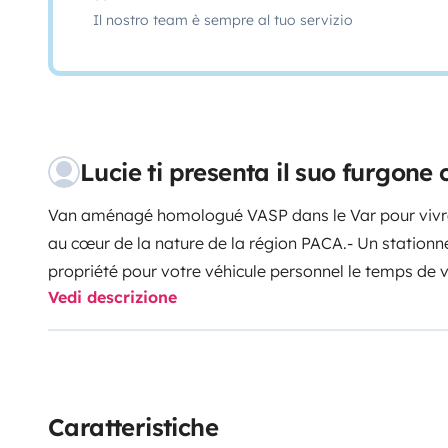
Il nostro team è sempre al tuo servizio
Lucie ti presenta il suo furgon
Van aménagé homologué VASP dans le Var pour vivr
au cœur de la nature de la région PACA.
- Un stationn
propriété pour votre véhicule personnel le temps de v
Vedi descrizione
contacter).
L'aménagement a été fait par un profession
(l'Artisan du voyage).
Équipements
- Climatisation da
places assises à l'avant (siège auto enfant sur dema
commande central (pour relier facilement votre télép
Stores et rideaux occultants + moustiquaires sur chaq
Caratteristiche
arrière)
- espace table et banquettes pour les repas qu