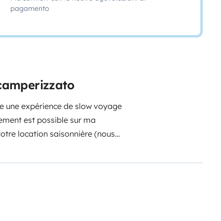
pagamento
e camperizzato
e une expérience de slow voyage
ement est possible sur ma
otre location saisonnière (nous
nel à Marseille esprit chalet
ns l'habitacle du véhicule
- 3
nde)
- GPS intégré et écran de
hone durant votre séjour )
-
ue fenêtre (sauf porte latérale et
i se transforme facilement en lit