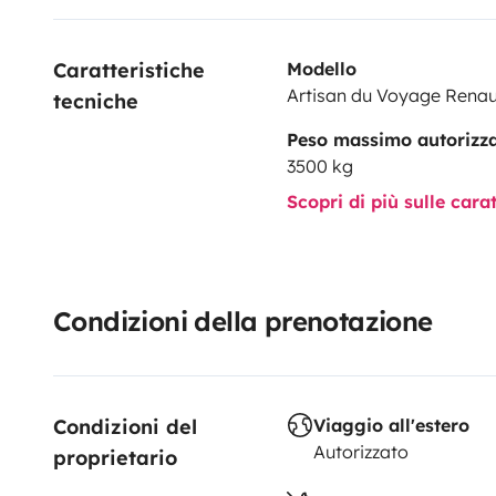
Renault Master II 140CV de 2019
- 6m long 2m05 larg
sur le toit)
N'hésitez pas à me contacter pour plus de
Caratteristiche 
Modello
Artisan du Voyage Renau
tecniche
Peso massimo autorizz
3500 kg
Scopri di più sulle cara
Condizioni della prenotazione
Condizioni del 
Viaggio all'estero
Autorizzato
proprietario