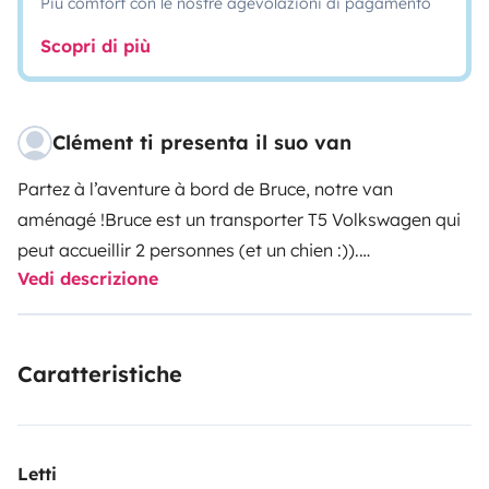
Più comfort con le nostre agevolazioni di pagamento
Scopri di più
Clément ti presenta il suo van
Partez à l’aventure à bord de Bruce, notre van
aménagé !
Bruce est un transporter T5 Volkswagen qui
peut accueillir 2 personnes (et un chien :)).
Vedi descrizione
L’aménagement a été pensé, conçu et réalisé par nous
et l’atelier « Les Conceptions du Dahut » au printemps
2023. L’aménagement est visible sur leur site à
Caratteristiche
l’adresse suivante :
https://conceptionsdudahut.com/bruce. Un design
épuré qui ravira les plus esthètes d’entre vous, des
fonctionnalités optimales et un vrai confort de
Letti