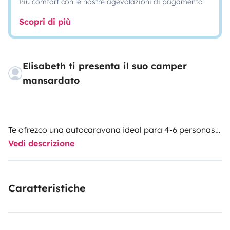
Più comfort con le nostre agevolazioni di pagamento
Scopri di più
Elisabeth ti presenta il suo camper
mansardato
Te ofrezco una autocaravana ideal para 4-6 personas!!
Vedi descrizione
Somos una familia de 4 que la hemos cuidado con
mucho cariño.
Caratteristiche
El mobiliario es en 2 colores madera beteados.
Disponeis de 2 camas fijas de matrimonio; una de ellas