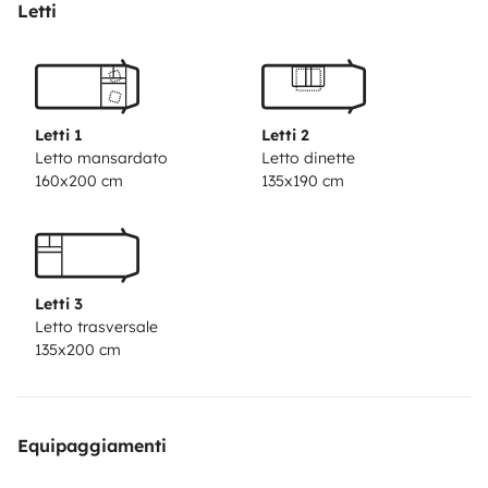
de 1,35 de anchura, la otra de 1,50.
Letti
Las dos camas fijas disponen de cortinas en color beix
que evitan que entre la luz del sol y aisla parcialente
del ruido.
Ademas, la zona de mesa y sofas se puede
Letti 1
Letti 2
transformar en otra cama de matrimonio de forma
Letto mansardato
Letto dinette
160x200 cm
135x190 cm
muy sencilla.
Son tres ambientes con mucha amplitud. La zona de
mesa y sofas es muy comoda para hasta 6 personas.
Letti 3
Ademas, los asientos estan tapizados en piel de color
Letto trasversale
crema, lo que hace la autocaravana mucho mas
135x200 cm
moderna.
Todas las ventanas son abatibles, disponen de
Equipaggiamenti
mosquiteras o se pueden cerrar de modo que no entre