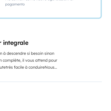
pagamento
r integrale
lon à descendre si besoin sinon
 il vous attend pour
ute
très facile à conduire
Nous
maux sont les bienvenus
Rideau
voir photo
Nous fournissons kit
s...
Plusieurs prises
 brancher votre appareil apne du
 appareil
Crochet attelage
1
lo ou autre voir photo
2 batteries