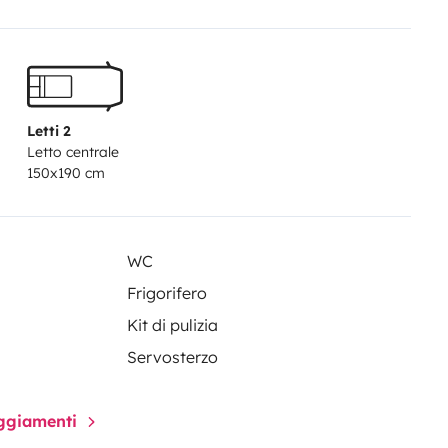
électrique en plus du chauffage
ut le matériel pour les
ne et nous étions très bien
nts, n'hésitez pas
Letti 2
Letto centrale
150x190 cm
WC
Frigorifero
Kit di pulizia
Servosterzo
paggiamenti