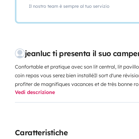
Il nostro team è sempre al tuo servizio
jeanluc ti presenta il suo campe
Confortable et pratique avec son lit central, lit pavil
coin repas vous serez bien installé
Il sort d'une révision complète,
profiter de magnifiques vacances et de très bonne ro
Vedi descrizione
répondons assez rapidement
100% autonome
Les ani
dans la chambre permettant de faire une séparation 
vaisselle , nettoyage, 1 grande table avec ses 4 chaise
usb
Moustiquaires à toutes les fenêtres
Possibilité de
sommeil au 220v ou allumé cigare vers le lit ou autre
Caratteristiche
grande soute très pratique pour y mettre un autre vé