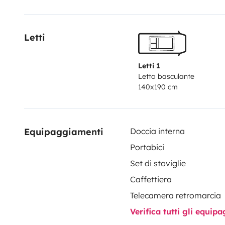
pour plus d'autonomie
2 bouteilles de gaz
1 radiateur 
au gaz
Possibilité de laisser votre voiture chez nous
To
Letti
branchements sont fourni
Avant nous avions un capuci
noté
Nous restons disponible si besoin de renseigneme
Letti 1
Letto basculante
140x190 cm
Equipaggiamenti
Doccia interna
Portabici
Set di stoviglie
Caffettiera
Telecamera retromarcia
Verifica tutti gli equi