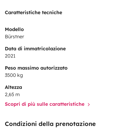
eu d'accident au cours des 5 dernières années, une
Caratteristiche tecniche
copie de la carte d'identité ainsi que du permis de
conduire.
Modello
Bürstner
Data di immatricolazione
2021
Peso massimo autorizzato
3500 kg
Altezza
2,65 m
Scopri di più sulle caratteristiche
Condizioni della prenotazione