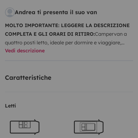
Andrea ti presenta il suo van
MOLTO IMPORTANTE: LEGGERE LA DESCRIZIONE
COMPLETA E GLI ORARI DI RITIRO:
Campervan a
quattro posti letto, ideale per dormire e viaggiare,
Vedi descrizione
completamente attrezzato:
Chilometraggio
illimitato
Riscaldatore ausiliario.
Doccia esterna e WC
portatile con liquido chimico incluso.
Inverter da 220 V
Caratteristiche
per ricaricare il computer portatile.
Accessori da
campeggio (tavolo e sedie).
Kit cucina completo
incluso: piatti, posate, tazze e bicchieri per quattro
persone, pentola, padella, caffettiera, colino,
Letti
cavatappi e coltello.
Kit per la pulizia incluso: panni,
detergenti, scopa e paletta.
CONDIZIONI DI
NOLEGGIO
ASSICURAZIONE:
Assicurazione con
copertura completa e franchigia di €1200
Deposito