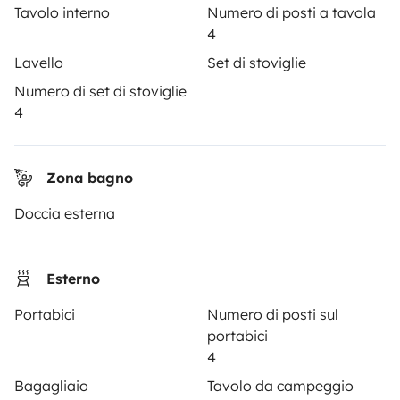
Tavolo interno
Numero di posti a tavola
4
4.05/5 su 239 recensioni clienti su Trusted Shops
Lavello
Set di stoviglie
Numero di set di stoviglie
Instagram
X
Pinterest
Facebook
4
NOLEGGIO CAMPER
Zona bagno
Come funziona?
Doccia esterna
Noleggiare un camper
Primi passi in camper
Esterno
Recensioni degli utenti
Portabici
Numero di posti sul
portabici
Aiuto viaggiatore
4
Bagagliaio
Tavolo da campeggio