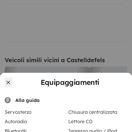
Veicoli simili vicini a Castelldefels
Equipaggiamenti
Alla guida
Servosterzo
Chiusura centralizzata
Autoradio
Lettore CD
Furgonato
Furgonato
Bluetooth
Ingresso audio / iPod