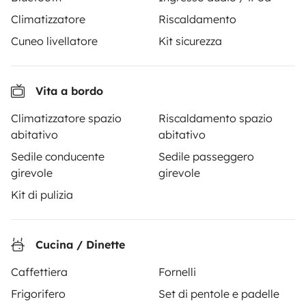
Gavà
Castelldefels
Climatizzatore
Riscaldamento
3 viaggiatori
3 viaggiatori
A partire da
5,0
50 €
5,0
Best Owner
Best Owner
Cuneo livellatore
Kit sicurezza
Vita a bordo
Climatizzatore spazio
Riscaldamento spazio
abitativo
abitativo
A partire da
Richiesta di prenotazione
50 €
Sedile conducente
Sedile passeggero
/giorno
girevole
girevole
Kit di pulizia
Cucina / Dinette
Yescapa è la piattaforma di camper sharing che rende
semplice e sicuro il noleggio di camper, van e furgoni
Caffettiera
Fornelli
camperizzati, proponendo una soluzione chiavi in mano
Frigorifero
Set di pentole e padelle
per un viaggio itinerante in totale libertà e sicurezza.