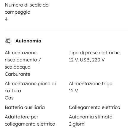
Numero di sedie da
PROPRIETARI
campeggio
4
Inserire un veicolo
Contratto di viaggio
Autonomia
Assicurazione camper
Alimentazione
Tipo di prese elettriche
Assistenza stradale
riscaldamento /
12 V, USB, 220 V
scaldacqua
Aiuto proprietario
Carburante
Alimentazione piano di
Alimentazione frigo
cottura
12 V
Gas
Metodi di pagamento
Pagamento in due rate
Batteria ausiliaria
Collegamento elettrico
Adattatore per
Autonomia stimata
Scaricare in
Disponibile su
collegamento elettrico
2 giorni
l'App Store
Google Play