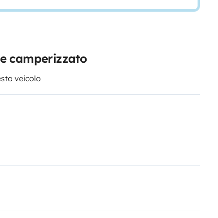
one camperizzato
esto veicolo