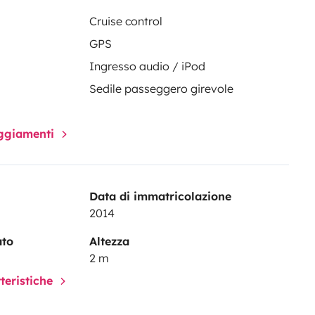
Cruise control
GPS
Ingresso audio / iPod
Sedile passeggero girevole
paggiamenti
Data di immatricolazione
2014
ato
Altezza
2 m
tteristiche