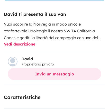
David ti presenta il suo van
Vuoi scoprire la Norvegia in modo unico e
confortevole? Noleggia il nostro VW T4 California
Coach e goditi la libertà del campeggio con uno dei
Vedi descrizione
camper più versatili e pratici della sua
categoria.
Perché scegliere il VW T4 California
Coach?
Comfort e funzionalità
Il VW T4 California è
David
Proprietario privato
perfettamente equipaggiato per rendere il tuo viaggio
il più piacevole possibile.
Posti letto per quattro
Invia un messaggio
persone
Con un letto pieghevole nella parte posteriore
e un letto sotto il tetto, il T4 offre spazio per un
massimo di quattro persone.
Dotazioni moderne
I
Caratteristiche
finestrini elettrici e un riscaldamento aggiuntivo nella
parte posteriore garantiscono comfort in qualsiasi