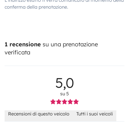
L'indirizzo esatto ti verrà comunicato al momento della
California Coach e preparati a un’avventura
conferma della prenotazione.
indimenticabile!
1 recensione
su una prenotazione
verificata
5,0
su 5
Recensioni di questo veicolo
Tutti i suoi veicoli