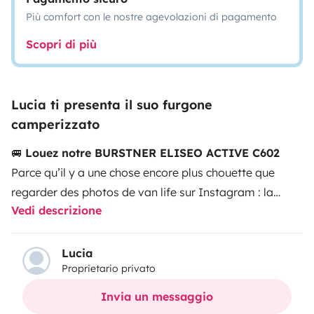
Più comfort con le nostre agevolazioni di pagamento
Scopri di più
Lucia ti presenta il suo furgone
camperizzato
🚐
Louez notre BURSTNER ELISEO ACTIVE C602
Parce qu’il y a une chose encore plus chouette que
regarder des photos de van life sur Instagram : la
Vedi descrizione
vivre.
📍 Départ :
Pyrénées-Orientales (66)
Point
stratégique entre mer, montagne, lacs, tapas, et
aventures non planifiées.
🛏️
Dormir ailleurs, mais
Lucia
Proprietario privato
mieux
Ici, on ne “dort pas approximativement”, on dort
pour de vrai
.
•
Lit panoramique sous toit relevable
✨
Invia un messaggio
: vues sur étoiles, satellites et sociologie du camping.
•