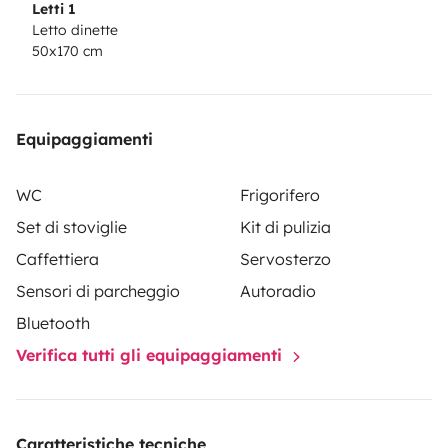
Letti 1
completamente biodegradabili e non nocivi per
Letto dinette
50x170 cm
l’ambiente. È presente un fornello da campeggio a 2
fuochi così da permettervi di cucinare anche all’aperto.
Sono presenti 2 docce, una esterna sul retro e una
montabile all’interno.
Equipaggiamenti
WC
Frigorifero
Set di stoviglie
Kit di pulizia
Caffettiera
Servosterzo
Sensori di parcheggio
Autoradio
Bluetooth
Verifica tutti gli equipaggiamenti
Caratteristiche tecniche