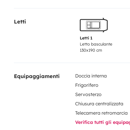
Boîte automatique 160 cv.
Lit transversal / Lit pavillon
Letti
Equiper d’un attelage pour porte-vélo ou remorque
Au départ du véhicule, vous partirez avec le plein de g
le retour du véhicule se fera avec le plein de gasoil e
Letti 1
Letto basculante
130x190 cm
Equipaggiamenti
Doccia interna
Frigorifero
Servosterzo
Chiusura centralizzata
Telecamera retromarcia
Verifica tutti gli equi