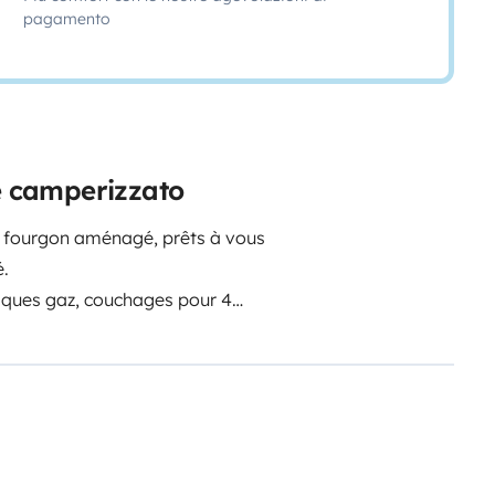
pagamento
ne camperizzato
 fourgon aménagé, prêts à vous
é.
laques gaz, couchages pour 4
et 1 table pour l'extérieur.
s de cuisine