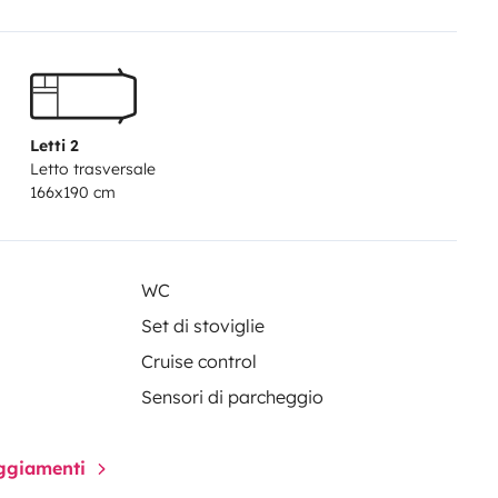
asoil et le plein d’eau propre et
t les eaux propres et usées vides.
Letti 2
Letto trasversale
166x190 cm
WC
Set di stoviglie
Cruise control
Sensori di parcheggio
paggiamenti