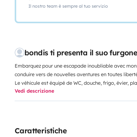
Il nostro team è sempre al tuo servizio
bondis ti presenta il suo furgo
Embarquez pour une escapade inoubliable avec mon
conduire vers de nouvelles aventures en toutes libert
Le véhicule est équipé de WC, douche, frigo, évier, p
Vedi descrizione
personnes, store extérieur, panneau solaire, 4 chaises 
Nécessaire de vaisselle pour 4 personnes et ustensile
Draps non fournis.
Véhicule neuf non-fumeur et pas d'animaux.
Autoradio
Caratteristiche
Régulateur de vitesse