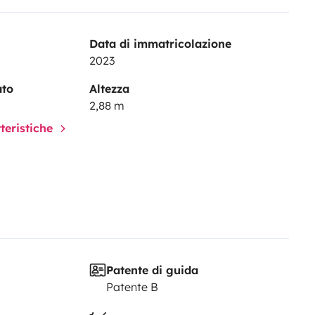
Data di immatricolazione
2023
ato
Altezza
2,88 m
tteristiche
Patente di guida
Patente B