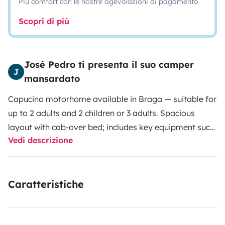
Più comfort con le nostre agevolazioni di pagamento
Scopri di più
José Pedro ti presenta il suo camper
J
mansardato
Capucino motorhome available in Braga — suitable for
up to 2 adults and 2 children or 3 adults. Spacious
layout with cab-over bed; includes key equipment such
Vedi descrizione
as solar panels, a fully equipped kitchen (stove and
fridge), bathroom with shower, heating,
indoor/outdoor table and ample storage. Ideal for
Caratteristiche
family trips or long weekends. Check the calendar and
full equipment list on the ad.