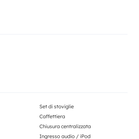
secco per un maggiore comfort
a letto morbida per farti sentire
no allungabile per cucinare
mica. 🍳🍽️
Frigorifero da 65 litri
e tue bevande fredde durante tutto
eparazione dei pasti, anche in
 mancare l'energia e goderti i tuoi
ni. 🔋💡 Con il nostro Fuegoneta
a e ogni destinazione una casa
bili con la libertà della strada
Set di stoviglie
Caffettiera
Chiusura centralizzata
Ingresso audio / iPod