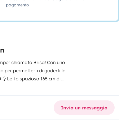
pagamento
an
amper chiamato Brisa! Con uno
o per permetterti di goderti la
🚐💨
Letto spazioso 165 cm di
,00 m se sei più alto, ti
le. 🌟 Inoltre, offriamo
ancora più piacevole:
Doccia
Invia un messaggio
 e privacy totale. 🚿💧
Prese di
nici e tenerli pronti a catturare
 il tuo caffè in soli 2 minuti e