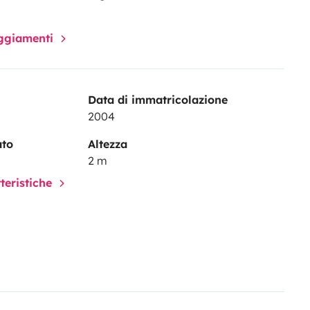
paggiamenti
Data di immatricolazione
2004
ato
Altezza
2 m
tteristiche