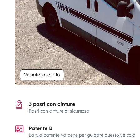
Visualizza le foto
3 posti con cinture
Posti con cinture di sicurezza
Patente B
La tua patente va bene per guidare questo veicolo