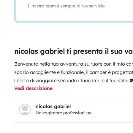
Il nostro team è sempre al tuo servizio
nicolas gabriel ti presenta il suo v
Benvenuto nella tua avventura su ruote con il mio c
spazio accogliente e funzionale, il camper è progettat
libertà di viaggiare secondo i tuoi ritmi e il tuo stile. 
Vedi descrizione
larghezza per 170 cm di lunghezza, espandibile fino a 2
garantiamo che avrai un riposo riposante sotto le stel
attrezzatura completa per rendere la tua esperienza 
nicolas gabriel
Noleggiatore professionista
esterna con 40 litri di acqua pulita, montaggio rapido
corrente da 220V per caricare i tuoi dispositivi elettro
ogni momento. 🔌📷
Caffettiera elettrica per preparare