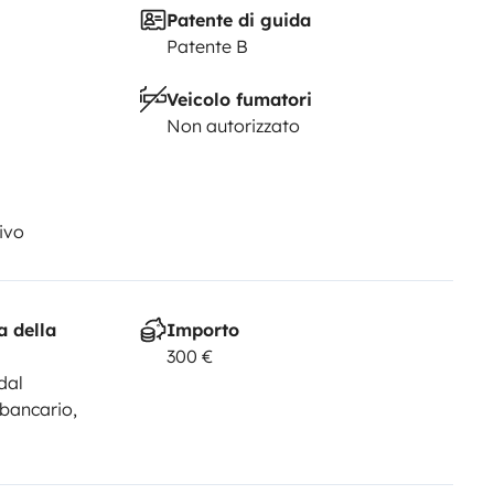
Patente di guida
Patente B
Veicolo fumatori
Non autorizzato
ivo
a della
Importo
300 €
dal
 bancario,