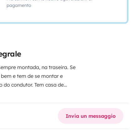
pagamento
egrale
sempre montada, na traseira. Se
 bem e tem de se montar e
 do condutor. Tem casa de
ntilação, conduz-se lindamente,
nho com chuveiro e água quente.
Invia un messaggio