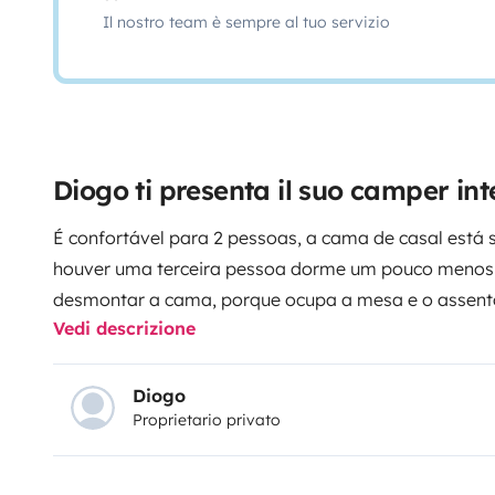
Il nostro team è sempre al tuo servizio
Diogo ti presenta il suo camper int
É confortável para 2 pessoas, a cama de casal está 
houver uma terceira pessoa dorme um pouco menos
desmontar a cama, porque ocupa a mesa e o assento
Vedi descrizione
banho, fogão, boa iluminação, toldo exterior, boa ve
tem arrumos interiores e no porão... tem casa de ba
Os bancos dianteiros são giratórios.
Diogo
Proprietario privato