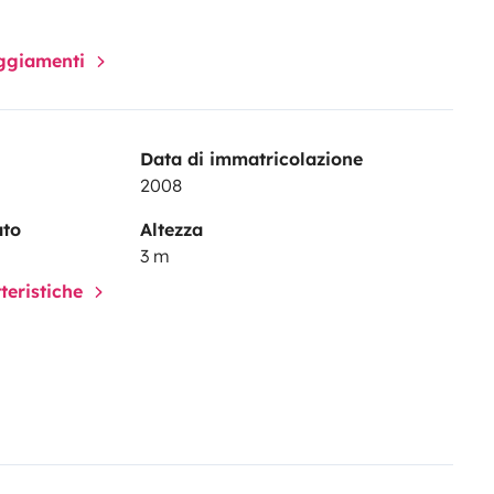
paggiamenti
Data di immatricolazione
2008
ato
Altezza
3 m
tteristiche