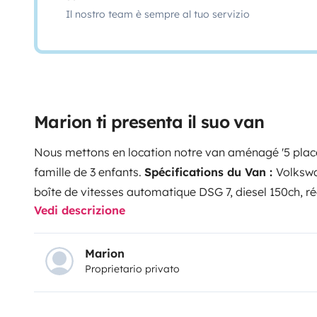
Il nostro team è sempre al tuo servizio
Marion ti presenta il suo van
Nous mettons en location notre van aménagé '5 places
famille de 3 enfants.
Spécifications du Van :
Volkswa
boîte de vitesses auto
Vedi descrizione
panneau solaire 100W, Webasto, matelas cabine enfa
table intérieur et extérieur, auvent, ...
Marion
Proprietario privato