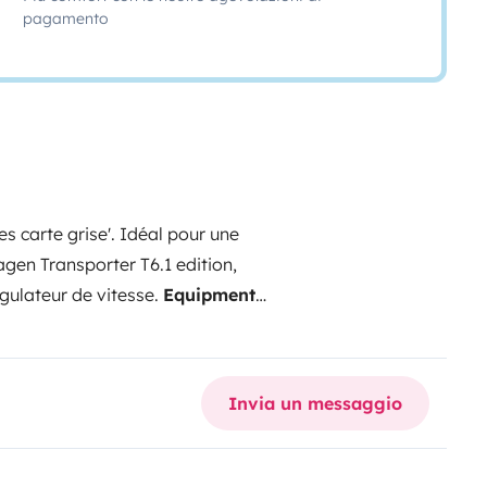
pagamento
 carte grise'. Idéal pour une
gen Transporter T6.1 edition,
matique DSG 7, diesel 150ch, régulateur de vitesse.
Equipments:
nt jusqu'à 140cm, surmatelas,
Invia un messaggio