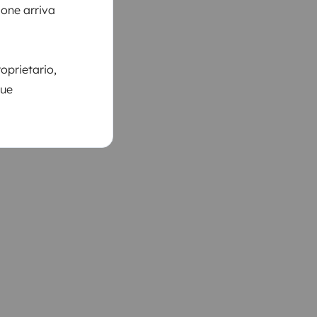
ione arriva
roprietario,
tue