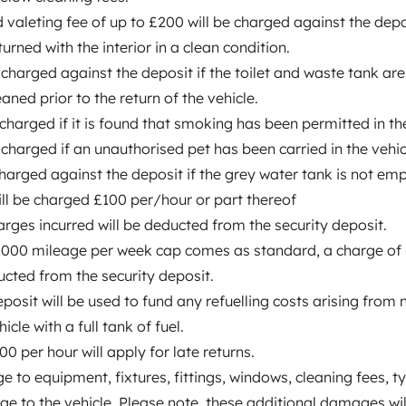
valeting fee of up to £200 will be charged against the depos
turned with the interior in a clean condition.
 charged against the deposit if the toilet and waste tank are
ned prior to the return of the vehicle.
 charged if it is found that smoking has been permitted in the
 charged if an unauthorised pet has been carried in the vehic
charged against the deposit if the grey water tank is not emp
WC
ill be charged £100 per/hour or part thereof
Frigorifero
arges incurred will be deducted from the security deposit.
1,000 mileage per week cap comes as standard, a charge of
Servosterzo
ucted from the security deposit.
Chiusura centralizzata
eposit will be used to fund any refuelling costs arising from 
icle with a full tank of fuel.
paggiamenti
00 per hour will apply for late returns.
 to equipment, fixtures, fittings, windows, cleaning fees, ty
e to the vehicle. Please note, these additional damages wil