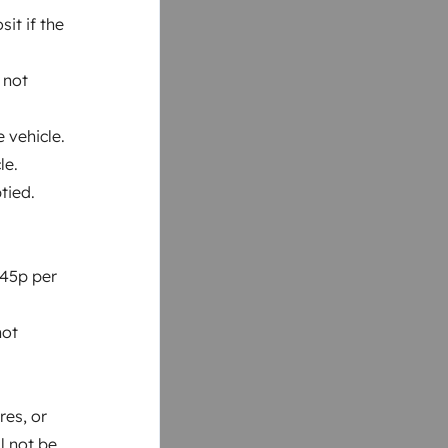
it if the
 not
 vehicle.
le.
tied.
 45p per
not
res, or
l not be