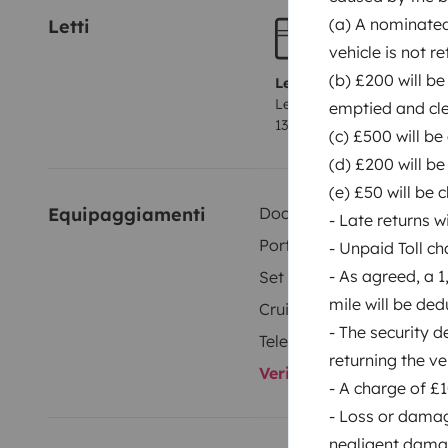
(a) A nominated 
Letti
vehicle is not re
(b) £200 will be
Letti 1
Letto trasversale
emptied and clea
130x185 cm
(c) £500 will be
(d) £200 will be
(e) £50 will be 
Equipaggiamenti
Doccia interna
- Late returns w
Portabici
- Unpaid Toll ch
- As agreed, a 
Set di stoviglie
mile will be ded
Cruise control
- The security d
Telecamera retromarcia
returning the veh
Verifica tutti gli equi
- A charge of £1
- Loss or damage
negligent damag