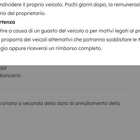
dividere il proprio veicolo. Pochi giorni dopo, la remuneraz
io del proprietario.
rtenza
ivo
ire a causa di un guasto del veicolo o per motivi legati al p
i proporrà dei veicoli alternativi che potranno soddisfare le 
ggio oppure riceverai un rimborso completo.
a della
Importo
2000 €
dal
 bancario
variano a seconda della data di annullamento della