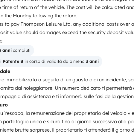
Data di immatricolazione
 time of return of the vehicle. The cost will be calculated a
2023
on the Monday following the return.
ato
Altezza
ees to pay Thompson Leisure Ltd. any additional costs over
1,9 m
posit value should damages exceed the security deposit valu
tteristiche
e.
3 anni
 compiuti
i 
Patente B
 in corso di validità da almeno 
3 anni
adale
ene immobilizzato a seguito di un guasto o di un incidente, s
 fornita dal noleggiatore. Un numero dedicato ti permetterà 
mpagnia di assistenza e ti informerà sulle fasi della gestion
Patente di guida
uro
Patente B
 Yescapa, la remunerazione del proprietario del veicolo vi
 portafoglio unico e sicuro fino al giorno successivo alla pa
Veicolo fumatori
Non autorizzato
niente brutte sorprese, il proprietario ti attenderà il giorno d