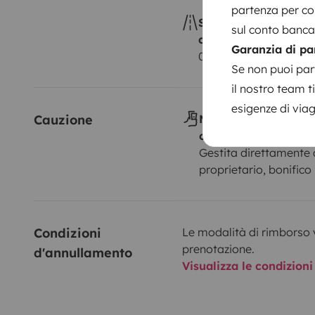
partenza per con
Superamento del
sul conto bancar
chilometraggio
Garanzia di pa
0,29 € per km aggiunt
Se non puoi part
il nostro team t
esigenze di via
Cauzione
Modalità di consegn
cauzione
Gestita direttamente 
proprietario, bonifico
Condizioni 
Le modalità di rimborso 
prenotazione.
d'annullamento
Visualizza le condizioni