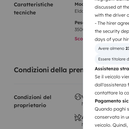
Caratteristiche 
Modello
discussed at the
Elddis
tecniche
with the driver 
Peso massimo autorizz
- The hirer agr
3500 kg
the security de
Scopri di più sulle cara
days of your hir
Avere almeno 
2
Essere titolare d
Condizioni della prenotazione
Assistenza str
Se il veicolo vi
dall'assistenza
contattare la co
Condizioni del 
Viaggio all'estero
Pagamento sic
Non autorizzato
proprietario
Quando paghi su
conservata in un
Animali a bordo
Non autorizzato
veicolo. Quindi, 