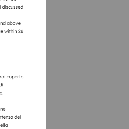
nd discussed
 and above
e within 28
arai coperto
di
e.
ene
rtenza del
ella