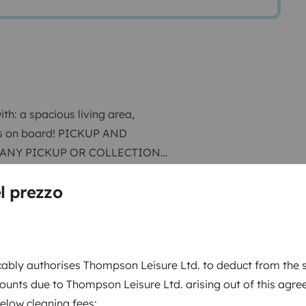
th: a spacious living area,
es on board!
PICKUP AND
 ANY PICKUP OR COLLECTION
l prezzo
ocably authorises Thompson Leisure Ltd. to deduct from the 
unts due to Thompson Leisure Ltd. arising out of this agr
elow cleaning fees: