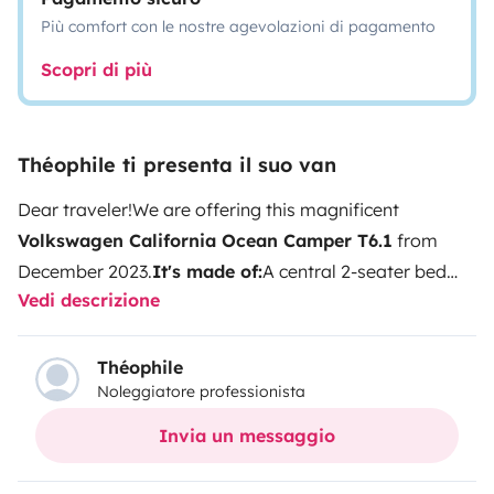
Più comfort con le nostre agevolazioni di pagamento
Scopri di più
Théophile ti presenta il suo van
Dear traveler!
We are offering this magnificent
Volkswagen California Ocean Camper T6.1
from
December 2023.
It's made of:
A central 2-seater bed
Vedi descrizione
and a 2-seater sunroof bed
A fully equipped kitchen
(fridge, 2 burners and sink)
An indoor dining area (table
and swivel seats)
An outdoor dining area protected by
Théophile
Noleggiatore professionista
an awning (folding table and chair)
Hand shower
Toilet
(option)
The ideal campervan for your road trips with
Invia un messaggio
family, friends, or lovers with comfort.
Enjoy visiting
Bordeaux castles, Atlantic seacoast, South-West