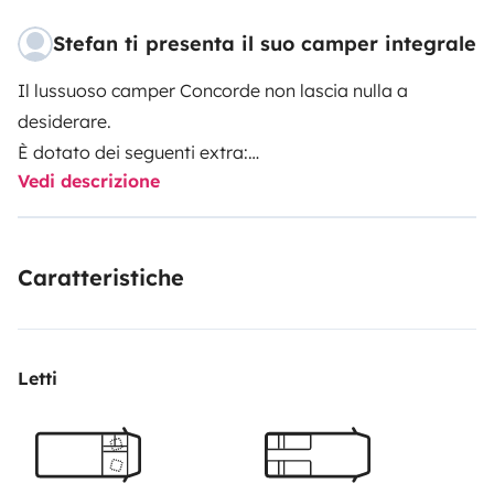
Stefan ti presenta il suo camper integrale
Il lussuoso camper Concorde non lascia nulla a
desiderare.
È dotato dei seguenti extra:
Vedi descrizione
- Lavastoviglie
- Aspirapolvere centralizzato
- Impianto di sollevamento
Caratteristiche
- Serbatoio acqua dolce da 350 litri
- Serbatoio acque grigie da 200 litri
- Serbatoio di scarico da 150 litri
- TV in camera da letto
Letti
- TV in soggiorno
- Impianto satellitare completamente automatico
- Gancio di traino da 2500 kg
- 2 pannelli solari da 120 watt