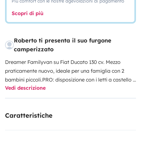
Più comfort con le nostre agevolazioni di pagamento
Scopri di più
Roberto ti presenta il suo furgone
camperizzato
Dreamer Familyvan su Fiat Ducato 130 cv. Mezzo
praticamente nuovo, ideale per una famiglia con 2
bambini piccoli.
PRO: disposizione con i letti a castello e
Vedi descrizione
il letto basculante permettono un' ottima vivibilità
anche in 4. Ampia zona living con 6 posti a sedere.
Frigorifero molto grande, stufa e boiler truma ottimi e
Caratteristiche
facili da impostare. Ottima coibentazione.