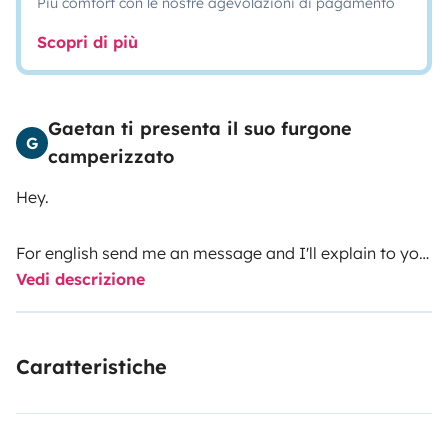
Più comfort con le nostre agevolazioni di pagamento
Scopri di più
Gaetan ti presenta il suo furgone
G
camperizzato
Hey.
For english send me an message and I'll explain to you
Vedi descrizione
😉
Caratteristiche