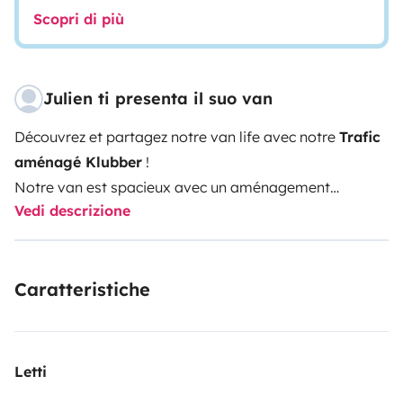
Scopri di più
Julien ti presenta il suo van
Découvrez et partagez notre van life avec notre
Trafic
aménagé Klubber
!
Notre van est spacieux avec un aménagement
Vedi descrizione
intérieur optimisé : 2 plaques cuissons, réfrigérateur,
sièges avant pivotants, table intérieur, évier, eau (37l).
Nous l’utilisons à chaque vacances à 4 (2 adultes et 2
Caratteristiche
enfants). Nous pouvons vous faire part de nos
expériences.
Afin de faciliter vos stationnements de jour comme de
nuit, nous vous conseillons d’utiliser l’appli
Letti
park4night.com.