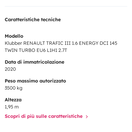
couverts) casseroles et poêles / passoire
Caratteristiche tecniche
Option(s) à régler au départ :
Draps et couettes : 30€
pour la durée de la location
Modello
Siège enfant et/ou réhausseur : 5€ / siège pour la
Klubber RENAULT TRAFIC III 1.6 ENERGY DCI 145
durée de la location
TWIN TURBO EU6 L1H1 2.7T
Data di immatricolazione
2020
Peso massimo autorizzato
3500 kg
Altezza
1,95 m
Scopri di più sulle caratteristiche