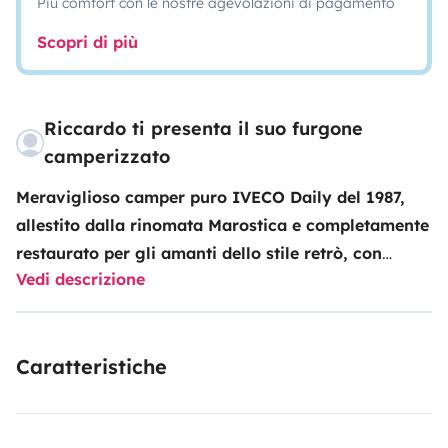
Più comfort con le nostre agevolazioni di pagamento
Scopri di più
Riccardo ti presenta il suo furgone
camperizzato
Meraviglioso camper puro IVECO Daily del 1987,
allestito dalla rinomata Marostica e completamente
restaurato per gli amanti dello stile retrò, con
Vedi descrizione
allestimenti in legno e la solidità e la
maneggevolezza dei furgoni di un tempo, questo
veicolo è pronto per accompagnarvi in emozionanti
Caratteristiche
avventure.
Dotato di tutto l'essenziale per lunghe soste
in libertà, questo camper vanta un doppio serbatoio
d'acqua da 100 litri, 3 pannelli solari che garantiscono