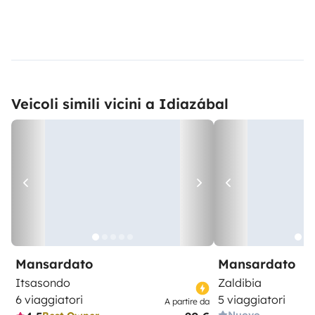
Veicoli simili vicini a Idiazábal
Mansardato
Mansardato
Itsasondo
Zaldibia
6 viaggiatori
5 viaggiatori
A partire da
Nuovo