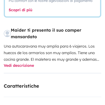
Più comfort con le nostre agevolazioni di pagamento
Scopri di più
Maider ti presenta il suo camper
mansardato
Una autocaravana muy amplia para 6 viajeros. Los
huecos de los armarios son muy amplios. Tiene una
cocina grande. El maletero es muy grande y ademas
Vedi descrizione
tiene acceso desde el interior de la autocaravana, lo
que es muy practico. Ventanas muy grandes lo que le
da mucha luz natural al interior.
Aunque estéticamente
Caratteristiche
la capuchina no sea muy bonita, es mucho mas
practica al tener todo el rato las 2 camas de
matrimonio disponibles.
En el baño el inodoro y la