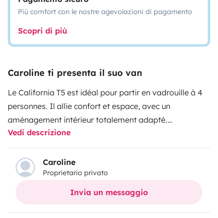
Più comfort con le nostre agevolazioni di pagamento
Scopri di più
Caroline ti presenta il suo van
Le California T5 est idéal pour partir en vadrouille à 4
personnes. Il allie confort et espace, avec un
aménagement intérieur totalement adapté.
Vedi descrizione
Notre van est dans un état comme neuf:
(très bien entretenu), il se conduit comme une voiture.
Caroline
Proprietario privato
Sa hauteur de moins de 2.00m lui permet de passer
sous la plupart des barres de parking. Son petit
Invia un messaggio
gabarit est idéal pour manoeuvrer en ville. Tarif voiture
sur autoroutes, aucune restriction de circulation.