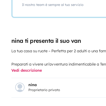
Il nostro team è sempre al tuo servizio
nina ti presenta il suo van
La tua casa su ruote – Perfetta per 2 adulti o una fa
Preparati a vivere un’avventura indimenticabile a Te
Vedi descrizione
è molto più di un semplice veicolo: è il tuo rifugio e 
segrete, sentieri vulcanici e tramonti da cartolina. C
completamente attrezzato, è ideale per una coppia o 
nina
Proprietario privato
spirito del viaggio.
🛏 Spazio accogliente e funzionale