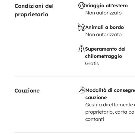
Condizioni del 
Viaggio all'estero
Non autorizzato
proprietario
⸻
Animali a bordo
🚐 Tenerife è libertà, natura ed emozione. Scoprila co
Non autorizzato
completamente attrezzato. Tu scegli la rotta.
Superamento del
chilometraggio
Gratis
Cauzione
Modalità di consegn
cauzione
Gestita direttamente 
proprietario, carta ba
contanti