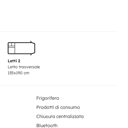
r riposare dopo una giornata di
 e confortevoli
Letti 2
ra
Letto trasversale
135x190 cm
Frigorifero
Prodotti di consumo
Chiusura centralizzata
ù nascosti
Bluetooth