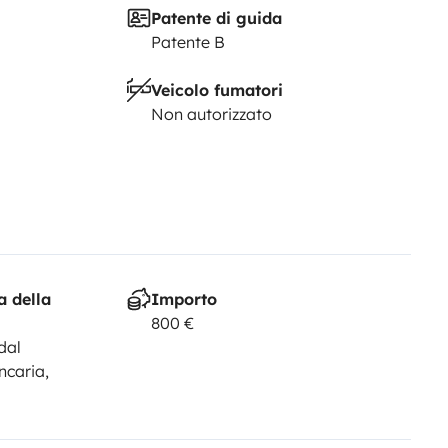
Patente di guida
Patente B
Veicolo fumatori
n la libertà di un camper
Non autorizzato
a della
Importo
800 €
dal
ncaria,