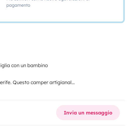
pagamento
miglia con un bambino
nerife. Questo camper artigianale
la base da cui esplorare spiagge
ompatto, confortevole e
una piccola famiglia con lo
Invia un messaggio