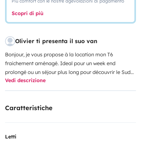
Più comfort con le nostre agevolazioni di pagamento
Scopri di più
Olivier ti presenta il suo van
Bonjour, je vous propose à la location mon T6
fraichement aménagé. Ideal pour un week end
prolongé ou un séjour plus long pour découvrir le Sud
Vedi descrizione
de la France ou l'Espagne ou encore l'Italie. A 2 … ou 3
en prevoyant une tente.
Très facile à conduire, pratique
pour se garer en ville ou la plage avec ses moins de 2m
Caratteristiche
de haut, il passe d'ailleurs la plupart des barrières de
parking à 1,90m. Moteur coupleux et économe. Récent
et peu kilométré. Il est tres confortable.
Tout l'espace
au sol permet d'emporter materiel de surf, kite, wing,
Letti