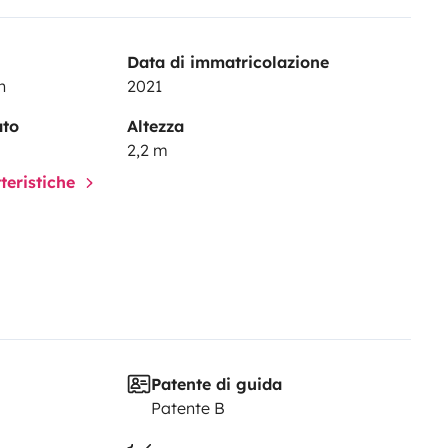
Data di immatricolazione
h
2021
ato
Altezza
2,2 m
tteristiche
Patente di guida
Patente B