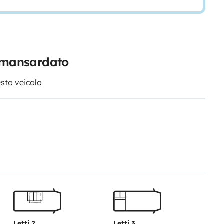
r mansardato
esto veicolo
Letti 2
Letti 3