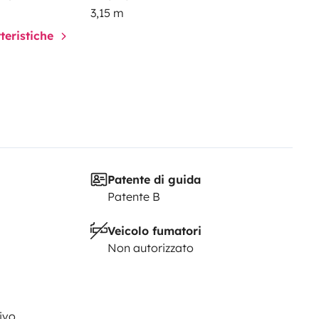
3,15 m
tteristiche
Patente di guida
Patente B
Veicolo fumatori
Non autorizzato
ivo