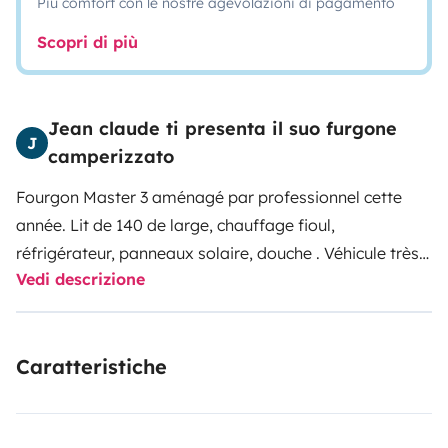
Più comfort con le nostre agevolazioni di pagamento
Scopri di più
Jean claude ti presenta il suo furgone
J
camperizzato
Fourgon Master 3 aménagé par professionnel cette
année. Lit de 140 de large, chauffage fioul,
réfrigérateur, panneaux solaire, douche . Véhicule très
Vedi descrizione
discret.
Aucune manipulation pour profiter du vehicule
....vous vous posez, vous vous couchez...
Possibilité de
venir vous chercher en gare routière ou SNCF de
Caratteristiche
Grenoble.
Pret de porte vélo possible sur demande.