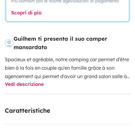
Più comfort con le nostre agevolazioni di pagamento
Scopri di più
Guilhem ti presenta il suo camper
mansardato
Spacieux et agréable, notre camping car permet d'être
bien à la fois en couple qu'en famille grâce à son
agencement qui permet d'avoir un grand salon salle à
Vedi descrizione
manger, 7 couchages, une salle de bain complète.Bien
entretenu et équipé, il vous permettra de partager un
bon moment à plusieurs sans vous soucier du lieu ou
Caratteristiche
dormir et partir à l'aventure selon vos souhaits.Nous
sommes disponible pour vous renseigner.