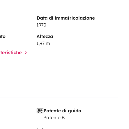
Data di immatricolazione
1970
ato
Altezza
1,97 m
tteristiche
Patente di guida
Patente B