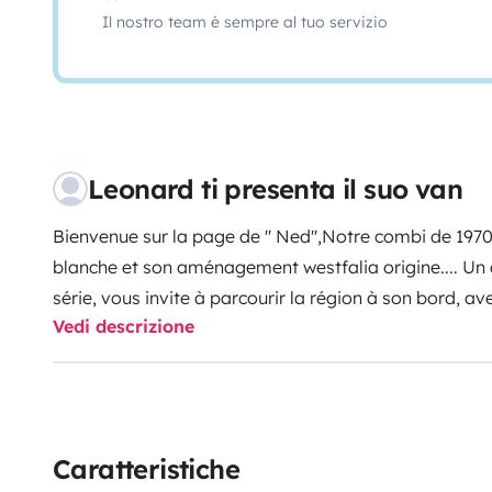
Il nostro team è sempre al tuo servizio
Leonard ti presenta il suo van
Bienvenue sur la page de '' Ned'',
Notre combi de 1970,
blanche et son aménagement westfalia origine.... U
série, vous invite à parcourir la région à son bord, av
Vedi descrizione
touristiques ou moins touristiques que vous pourrez r
Cruis'inn Combi sur laquelle nous vous partageons nos
combis...
Celui ci vous accompagnera avec tout le néc
seventies, rechaud gaz , douche solaire extérieure, lit
cafetière à l'italienne et tout un tas d'ustensiles utile
Caratteristiche
vie à bord...
En option un auvent Khyam motordome t